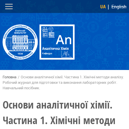
Перейти
Skip to
UA
English
до
navigation
основного
вмісту
Головна
/
Основи аналітичної хімії. Частина 1. Хімічні методи аналізу.
Ви є тут
Робочий журнал для підготовки та виконання лабораторних робіт.
Навчальний посібник.
Основи аналітичної хімії.
Частина 1. Хімічні методи