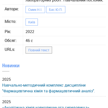
Автори:
Смик Н.І.
Бас Ю.П.
Місто:
Київ
Рік:
2022
Обсяг:
46 с
URLs:
Повний текст
Новинки
2025
Навчально-методичний комплекс дисципліни
"Фармацевтична хімія та фармацевтичний аналіз".
2025
«Аналітична хімія навколишнього середовища»