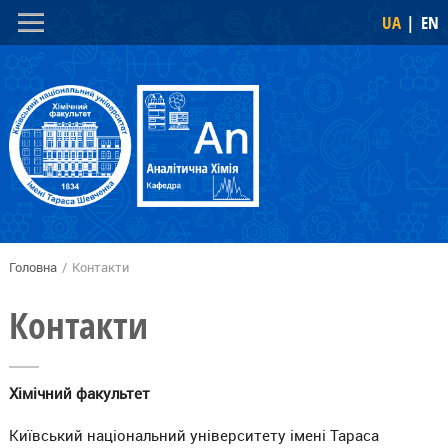
Перейти
Skip to
UA
EN
до
navigation
основного
вмісту
Головна
/
Контакти
Ви є тут
Контакти
Хімічний факультет
Київський національний університету імені Тараса