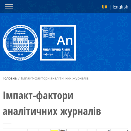
Перейти
Skip to
UA
English
до
navigation
основного
вмісту
Головна
/
Імпакт-фактори аналітичних журналів
Ви є тут
Імпакт-фактори
аналітичних журналів