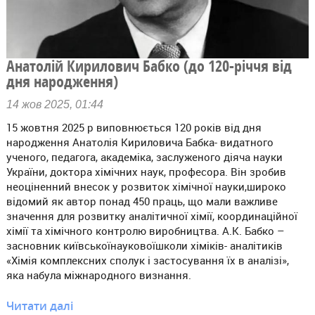
Анатолій Кирилович Бабко (до 120-річчя від
дня народження)
14 жов 2025, 01:44
15 жовтня 2025 р виповнюється 120 років від дня
народження Анатолія Кириловича Бабка- видатного
ученого, педагога, академіка, заслуженого діяча науки
України, доктора хімічних наук, професора. Він зробив
неоціненний внесок у розвиток хімічної науки,широко
відомий як автор понад 450 праць, що мали важливе
значення для розвитку аналітичної хімії, координаційної
хімії та хімічного контролю виробництва. А.К. Бабко –
засновник київськоїнауковоїшколи хіміків- аналітиків
«Хімія комплексних сполук і застосування їх в аналізі»,
яка набула міжнародного визнання.
Читати далі