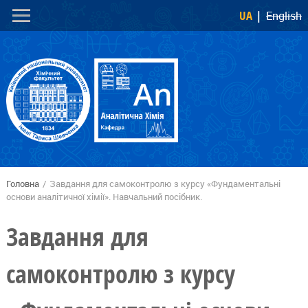
Перейти
Skip to
UA
English
до
navigation
основного
вмісту
Головна
/
Завдання для самоконтролю з курсу «Фундаментальні
Ви є тут
основи аналітичної хімії». Навчальний посібник.
Завдання для
самоконтролю з курсу