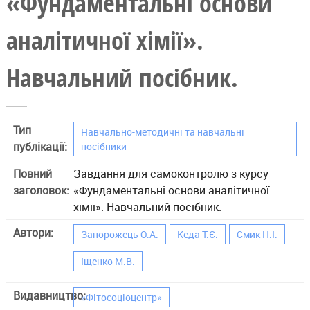
«Фундаментальні основи
аналітичної хімії».
Навчальний посібник.
Тип
Навчально-методичні та навчальні
публікації:
посібники
Повний
Завдання для самоконтролю з курсу
заголовок:
«Фундаментальні основи аналітичної
хімії». Навчальний посібник.
Автори:
Запорожець О.А.
Кеда Т.Є.
Смик Н.І.
Іщенко М.В.
Видавництво:
«Фітосоціоцентр»