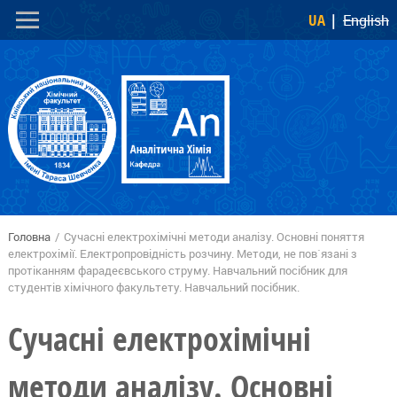
Перейти
Skip to
UA
English
до
navigation
основного
вмісту
Головна
/
Сучасні електрохімічні методи аналізу. Основні поняття
Ви є тут
електрохімії. Електропровідність розчину. Методи, не пов`язані з
протіканням фарадеєвського струму. Навчальний посібник для
студентів хімічного факультету. Навчальний посібник.
Сучасні електрохімічні
методи аналізу. Основні