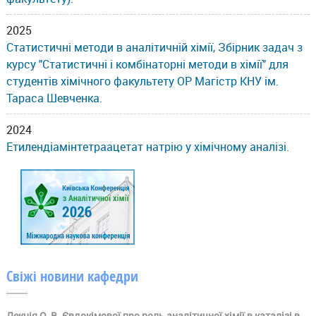
2025
Статистичні методи в аналітичній хімії, Збірник задач з
курсу "Статистичні і комбінаторні методи в хімії" для
студентів хімічного факультету ОР Магістр КНУ ім.
Тараса Шевченка.
2024
Етилендіамінтетраацетат натрію у хімічному аналізі.
Свіжі новини кафедри
Лекція О. В. Євдокімової про роль аналітичної хімії в каталізі в