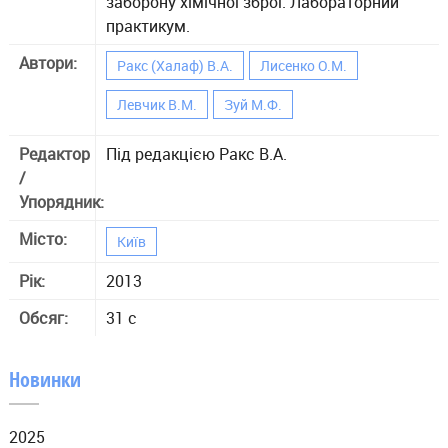
заборону хімічної зброї. Лабораторний
практикум.
Автори:
Ракс (Халаф) В.А.
Лисенко О.М.
Левчик В.М.
Зуй М.Ф.
Редактор
Під редакцією Ракс В.А.
/
Упорядник:
Місто:
Київ
Рік:
2013
Обсяг:
31 с
Новинки
2025