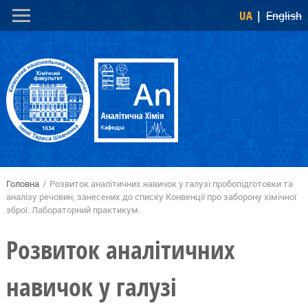
Перейти
Skip to
UA
English
до
navigation
основного
вмісту
Головна
/
Розвиток аналітичних навичок у галузі пробопідготовки та
Ви є тут
аналізу речовин, занесених до списку Конвенції про заборону хімічної
зброї. Лабораторний практикум.
Розвиток аналітичних
навичок у галузі