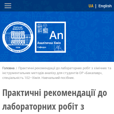
Перейти
Skip to
UA
English
до
navigation
основного
вмісту
Головна
/
Практичні рекомендації до лабораторних робіт з хімічних та
Ви є тут
інструментальних методів аналізу для студентів ОР «Бакалавр»,
спеціальність 102–Хімія. Навчальний посібник.
Практичні рекомендації до
лабораторних робіт з