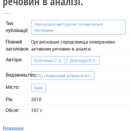
речовин в аналізі.
Тип
Навчально-методичні та навчальні
публікації:
посібники
Повний
Організовані середовища поверхнево-
заголовок:
активних речовин в аналізі.
Автори:
Куліченко С.А.
Дорощук В.О.
Видавництво:
ВПЦ «Київський університет»
Місто:
Київ
Рік:
2010
Обсяг:
107 с
Новинки