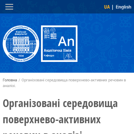
Перейти
Skip to
UA
English
до
navigation
основного
вмісту
Головна
/
Організовані середовища поверхнево-активних речовин в
Ви є тут
аналізі.
Організовані середовища
поверхнево-активних