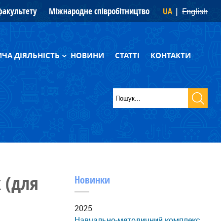
 факультету
Міжнародне співробітництво
UA
English
ЧА ДІЯЛЬНІСТЬ
НОВИНИ
СТАТТІ
КОНТАКТИ
фії
Пошук
ики
Пошукова
форма
 (для
Новинки
2025
Навчально-методичний комплекс