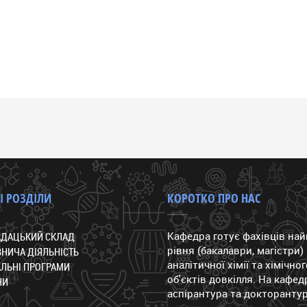
І РОЗДІЛИ
КОРОТКО ПРО НАС
Кафедра готує фахівців на
АДАЦЬКИЙ СКЛАД
рівня (бакалаври, магістри) 
НИЧА ДІЯЛЬНІСТЬ
аналітичної хімії та хімічно
ЛЬНІ ПРОГРАМИ
об'єктів довкілля. На кафедр
НИ
аспірантура та докторантур