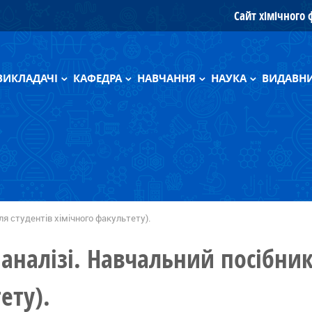
Сайт хімічного
ВИКЛАДАЧІ
КАФЕДРА
НАВЧАННЯ
НАУКА
ВИДАВНИ
Усі викладачі
Науково-дослідна лабораторія
Дипломні роботи магістрів
Група Зуй М.Ф.
Моногра
Архів
Педагогічна діяльність
Навчальні програми
Підручн
Наукове обладнання
Програми (архів)
Інженери
ля студентів хімічного факультету).
Фотогалерея
аналізі. Навчальний посібник
Спонсори
Історія
ету).