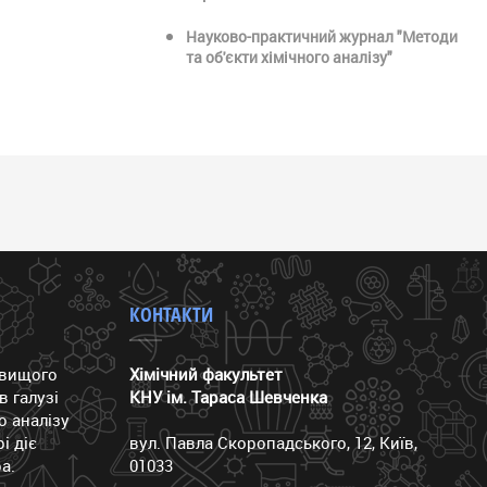
Науково-практичний журнал "Методи
та об'єкти хімічного аналізу"
КОНТАКТИ
йвищого
Хімічний факультет
в галузі
КНУ ім. Тараса Шевченка
го аналізу
і діє
вул. Павла Скоропадського, 12, Київ,
а.
01033