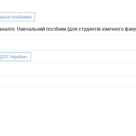
альні посібники
налізі. Навчальний посібник (для студентів хімічного факу
УДПС України»