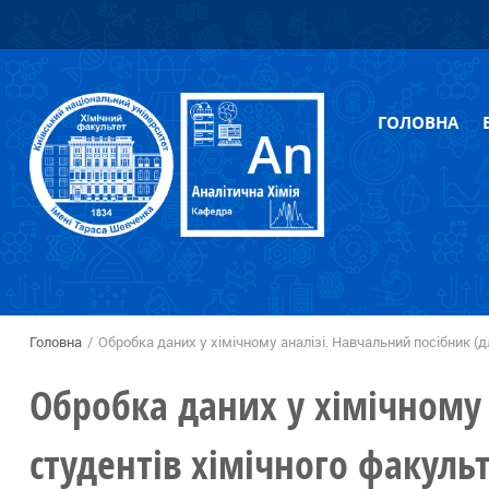
Перейти
Skip to
до
navigation
основного
вмісту
ГОЛОВНА
Головна
/
Обробка даних у хімічному аналізі. Навчальний посібник (д
Ви є тут
Обробка даних у хімічному 
студентів хімічного факульт