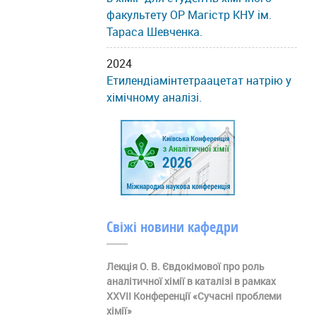
факультету ОР Магістр КНУ ім.
Тараса Шевченка.
2024
Етилендіамінтетраацетат натрію у
хімічному аналізі.
Свіжі новини кафедри
Лекція О. В. Євдокімової про роль
аналітичної хімії в каталізі в рамках
ХХVII Конференції «Сучасні проблеми
хімії»