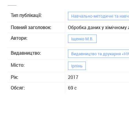
Тип публікації:
Навчально-методичні та навч
Повний заголовок:
Обробка даних у хімічному а
Автори:
Іщенко М.В.
Видавництво:
Видавництво та друкарня «Н
Місто:
Ірпінь
Рік:
2017
Обсяг:
69 с