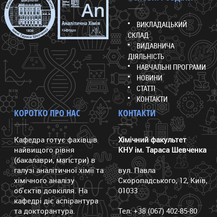
ВИКЛАДАЦЬКИЙ
СКЛАД
ВИДАВНИЧА
ДІЯЛЬНІСТЬ
НАВЧАЛЬНІ ПРОГРАМИ
НОВИНИ
СТАТТІ
КОНТАКТИ
КОРОТКО ПРО НАС
КОНТАКТИ
Кафедра готує фахівців
Хімічний факультет
найвищого рівня
КНУ ім. Тараса Шевченка
(бакалаври, магістри) в
галузі аналітичної хімії та
вул. Павла
хімічного аналізу
Скоропадського, 12, Київ,
об'єктів довкілля. На
01033
кафедрі діє аспірантура
та докторантура.
Тел: +38 (067) 402-85-80