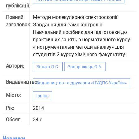
публікації:
Повний
Методи молекулярної спектроскопії.
заголовок:
Завдання для самоконтролю.
Навчальний посібник для підготовки до
практичних занять з нормативного курсу
«Інструментальні методи аналізу» для
студентів 2 курсу хімічного факультету.
Автори:
Зінько Л.С.
Запорожець О.А.
Видавництво:
Видавництво та друкарня «НУДПС України»
Місто:
Ірпінь
Рік:
2014
Обсяг:
34 с
Новинки