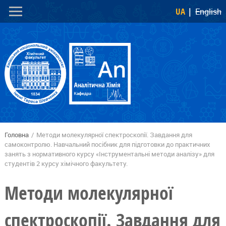
Перейти
Skip to
UA
English
до
navigation
основного
вмісту
Головна
/
Методи молекулярної спектроскопії. Завдання для
Ви є тут
самоконтролю. Навчальний посібник для підготовки до практичних
занять з нормативного курсу «Інструментальні методи аналізу» для
студентів 2 курсу хімічного факультету.
Методи молекулярної
спектроскопії. Завдання для