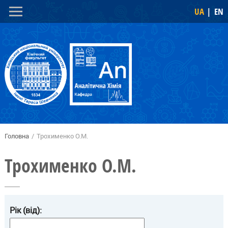
Перейти
Skip to
UA
EN
до
navigation
основного
вмісту
Головна
/
Трохименко О.М.
Ви є тут
Трохименко О.М.
Рік (від):