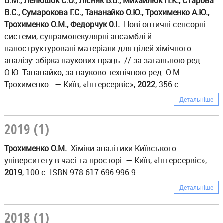
В.М., Лелюшок С.О., Лісняк В.В., Михайлюк П.К., Старова
В.С., Сумарокова Г.С., Тананайко О.Ю., Трохименко А.Ю.,
Трохименко О.М., Федорчук О.І.
. Нові оптичні сенсорні
системи, супрамолекулярні ансамблі й
наноструктуровані матеріали для цілей хімічного
аналізу: збірка наукових праць. // за загальною ред.
О.Ю. Тананайко, за науково-технічною ред. О.М.
Трохименко.. — Київ, «Інтерсервіс»,
2022
, 356 с.
Детальніше
2019 (1)
Трохименко О.М.
. Хіміки-аналітики Київського
університету в часі та просторі. — Київ, «Інтерсервіс»,
2019
, 100 с. ISBN 978-617-696-996-9.
Детальніше
2018 (1)