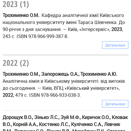
2023 (1)
Трохименко О.М.
. Кафедра аналітичної хімії Київського
національного університету імені Тараса Шевченка. До
90-річчя з дня заснування. — Київ, «Інтерсервіс»,
2023
,
243 с. ISBN 978-966-999-387-8.
Детальніше
2022 (2)
Трохименко О.М., Запорожець О.А., Трохименко А.Ю.
.
Аналітична хімія в Київському університеті: від витоків
до сьогодення. — Київ, ВПЦ «Київський університет»,
2022
, 479 с. ISBN 978-966-933-038-3.
Детальніше
Дорощук В.О., Зінько Л.С., Зуй М.Ф., Киричок О.О., Кловак
В.О., Корній А.А., Костенко Л.С., Куліченко С.А., Левчик