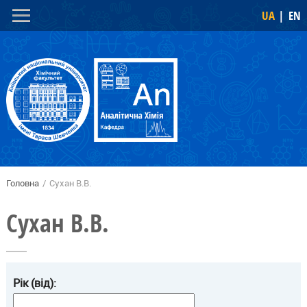
Перейти
Skip to
UA
EN
до
navigation
основного
вмісту
Головна
/
Сухан В.В.
Ви є тут
Сухан В.В.
Рік (від):