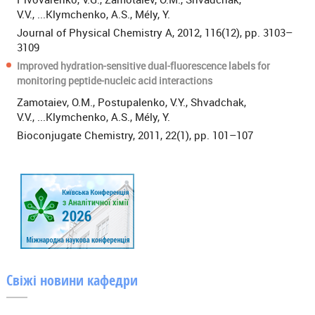
V.V., ...Klymchenko, A.S., Mély, Y.
Journal of Physical Chemistry A, 2012, 116(12), pp. 3103–
3109
Improved hydration-sensitive dual-fluorescence labels for
monitoring peptide-nucleic acid interactions
Zamotaiev, O.M., Postupalenko, V.Y., Shvadchak,
V.V., ...Klymchenko, A.S., Mély, Y.
Bioconjugate Chemistry, 2011, 22(1), pp. 101–107
Свіжі новини кафедри