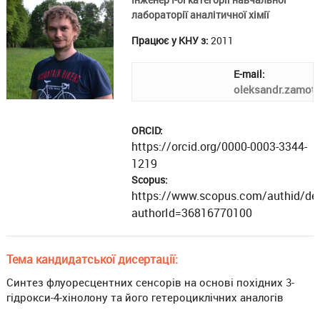
лабораторії аналітичної хімії
Працює у КНУ з:
2011
E-mail:
oleksandr.zamot
ORCID:
https://orcid.org/0000-0003-3344-
1219
Scopus:
https://www.scopus.com/authid/deta
authorId=36816770100
Тема кандидатської дисертації:
Синтез флуоресцентних сенсорів на основі похідних 3-
гідрокси-4-хінолону та його гетероциклічних аналогів