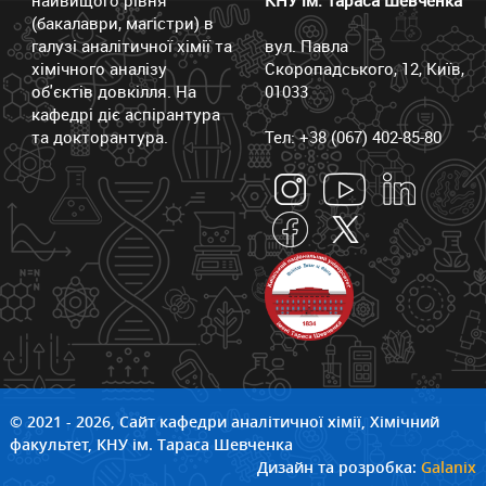
(бакалаври, магістри) в
галузі аналітичної хімії та
вул. Павла
хімічного аналізу
Скоропадського, 12, Київ,
об'єктів довкілля. На
01033
кафедрі діє аспірантура
та докторантура.
Тел: +38 (067) 402-85-80
© 2021 - 2026, Сайт кафедри аналітичної хімії, Хімічний
факультет, КНУ ім. Тараса Шевченка
Дизайн та розробка:
Galanix