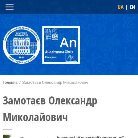
Перейти
Skip to
UA
EN
до
navigation
основного
вмісту
Головна
/
Замотаєв Олександр Миколайович
Ви є тут
Замотаєв Олександр
Миколайович
Інженер І-ої категорії навчальної