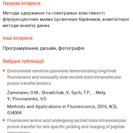
Наукові інтереси:
Методи одержання та спектральні властивості
флуоресцентних малих органічних барвників, комп’ютерні
методи аналізу даних.
Інші інтереси:
Програмування, дизайн, фотографія
Вибрані публікації:
Environment-sensitive quinolone demonstrating long-lived
fluorescence and unusually slow excited-state intramolecular
proton transfer kinetics
Zamotaiev, O.M., Shvadchak, V., Sych, T.P., ...Mely,
Y., Pivovarenko, V.G.
Methods and Applications in Fluorescence, 2016, 4(3),
034004
Fluorescent amino acid undergoing excited state intramolecular
proton transfer for site-specific probing and imaging of peptide
interactions