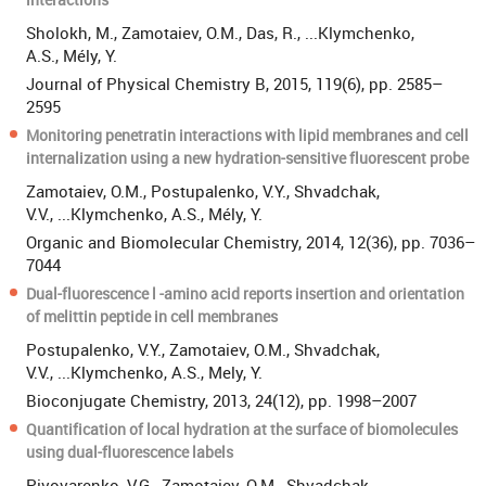
Sholokh, M., Zamotaiev, O.M., Das, R., ...Klymchenko,
A.S., Mély, Y.
Journal of Physical Chemistry B, 2015, 119(6), pp. 2585–
2595
Monitoring penetratin interactions with lipid membranes and cell
internalization using a new hydration-sensitive fluorescent probe
Zamotaiev, O.M., Postupalenko, V.Y., Shvadchak,
V.V., ...Klymchenko, A.S., Mély, Y.
Organic and Biomolecular Chemistry, 2014, 12(36), pp. 7036–
7044
Dual-fluorescence l -amino acid reports insertion and orientation
of melittin peptide in cell membranes
Postupalenko, V.Y., Zamotaiev, O.M., Shvadchak,
V.V., ...Klymchenko, A.S., Mely, Y.
Bioconjugate Chemistry, 2013, 24(12), pp. 1998–2007
Quantification of local hydration at the surface of biomolecules
using dual-fluorescence labels
Pivovarenko, V.G., Zamotaiev, O.M., Shvadchak,