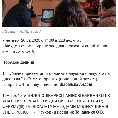
23 Лют 2026, 17:07
У четвер 26.02.2026 о 14:00 в 228 аудиторії
відбудеться розширене засіданні кафедри аналітичної
хімії (протокол 8).
Порядок денний:
1.
Публічна презентація основних наукових результатів
дисертації та їх обговорення (попередній захист)
аспіранта 4-го року навчання
Шабелька Андрія
.
Тема роботи «ІНДОПОЛІКАРБОЦІАНІНОВІ БАРВНИКИ ЯК
АНАЛІТИЧНІ РЕАГЕНТИ ДЛЯ ВИЗНАЧЕННЯ НІТРИТУ,
ФЕРУМУ(III) ТА ОКСАЛАТУ МЕТОДАМИ МОЛЕКУЛЯРНОЇ
СПЕКТРОСКОПІЇ». Науковий керівник
Тананайко О.Ю.