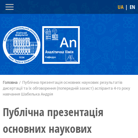
Перейти
Skip to
UA
EN
до
navigation
основного
вмісту
Головна
/
Публічна презентація основних наукових результатів
Ви є тут
дисертації та їх обговорення (попередній захист) аспіранта 4-го року
навчання Шабелька Андрія
Публічна презентація
основних наукових