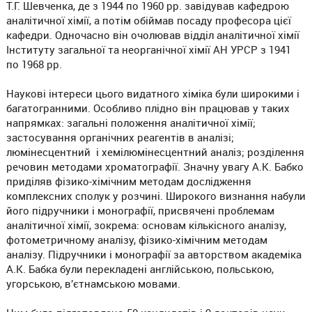
Т.Г. Шевченка, де з 1944 по 1960 рр. завідував кафедрою
аналітичної хімії, а потім обіймав посаду професора цієї
кафедри. Одночасно він очолював відділ аналітичної хімії
Інституту загальної та неорганічної хімії АН УРСР з 1941
по 1968 рр.
Наукові інтереси цього видатного хіміка були широкими і
багатогранними. Особливо плідно він працював у таких
напрямках: загальні положення аналітичної хімії;
застосування органічних реагентів в аналізі;
люмінесцентний і хемілюмінесцентний аналіз; розділення
речовин методами хроматографії. Значну увагу А.К. Бабко
приділяв фізико-хімічним методам дослідження
комплексних сполук у розчині. Широкого визнання набули
його підручники і монографії, присвячені проблемам
аналітичної хімії, зокрема: основам кількісного аналізу,
фотометричному аналізу, фізико-хімічним методам
аналізу. Підручники і монографії за авторством академіка
А.К. Бабка були перекладені англійською, польською,
угорською, в’єтнамською мовами.