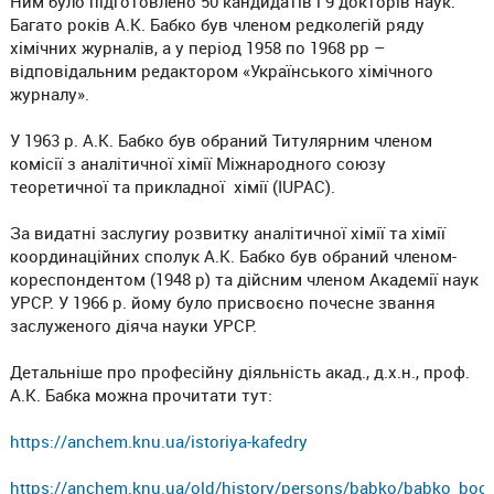
Ним було підготовлено 50 кандидатів і 9 докторів наук.
Багато років А.К. Бабко був членом редколегій ряду
хімічних журналів, а у період 1958 по 1968 рр –
відповідальним редактором «Українського хімічного
журналу».
У 1963 р. А.К. Бабко був обраний Титулярним членом
комісії з аналітичної хімії Міжнародного союзу
теоретичної та прикладної хімії (IUPAC).
За видатні заслугиу розвитку аналітичної хімії та хімії
координаційних сполук А.К. Бабко був обраний членом-
кореспондентом (1948 р) та дійсним членом Академії наук
УРСР. У 1966 р. йому було присвоєно почесне звання
заслуженого діяча науки УРСР.
Детальніше про професійну діяльність акад., д.х.н., проф.
А.К. Бабка можна прочитати тут:
https://anchem.knu.ua/istoriya-kafedry
https://anchem.knu.ua/old/history/persons/babko/babko_boo