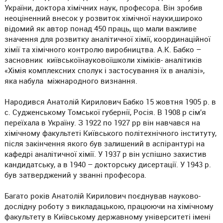
України, доктора хімічних наук, професора. Він зробив
неоціненний внесок у розвиток хімічної науки,широко
відомий як автор понад 450 праць, що мали важливе
значення для розвитку аналітичної хімії, координаційної
хімії та хімічного контролю виробництва. А.К. Бабко –
засновник київськоїнауковоїшколи хіміків- аналітиків
«Хімія комплексних сполук і застосування їх в аналізі»,
яка набула міжнародного визнання.
Народився Анатолій Кирилович Бабко 15 жовтня 1905 р. в
с. Судженському Томської губернії, Росія. В 1908 р сім’я
переїхала в Україну. З 1922 по 1927 рр він навчався на
хімічному факультеті Київського політехнічного інституту,
після закінчення якого був залишений в аспірантурі на
кафедрі аналітичної хімії. У 1937 р він успішно захистив
кандидатську, а в 1940 – докторську дисертації. У 1943 р.
був затверджений у званні професора.
Багато років Анатолій Кирилович поєднував науково-
дослідну роботу з викладацькою, працюючи на хімічному
факультету в Київському державному університеті імені