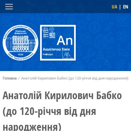
Перейти
Skip to
UA
EN
до
navigation
основного
вмісту
Головна
/
Анатолій Кирилович Бабко (до 120-річчя від дня народження)
Ви є тут
Анатолій Кирилович Бабко
(до 120-річчя від дня
народження)