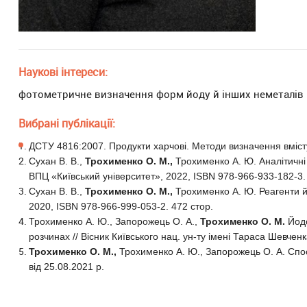
Наукові інтереси:
фотометричне визначення форм йоду й інших неметалів 
Вибрані публікації:
ДСТУ 4816:2007. Продукти харчові. Методи визначення вмісту
Сухан В. В.,
Трохименко О. М.,
Трохименко А. Ю. Аналітичні 
ВПЦ «Київський університет», 2022,
ISBN
978-966-933-182-3. 
Сухан В. В.,
Трохименко О. М.,
Трохименко А. Ю. Реагенти й 
2020,
ISBN
978-966-999-053-2. 472 стор.
Трохименко А. Ю., Запорожець О. А.,
Трохименко О. М.
Йодо
розчинах // Вісник Київського нац. ун-ту імені Тараса Шевченка.
Трохименко О. М.,
Трохименко А. Ю., Запорожець О. А. Спос
від 25.08.2021 р.