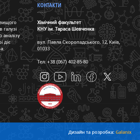
КОНТАКТИ
йвищого
Хімічний факультет
в галузі
КНУ ім. Тараса Шевченка
го аналізу
і діє
вул. Павла Скоропадського, 12, Київ,
а.
01033
Тел: +38 (067) 402-85-80
Дизайн та розробка:
Galanix