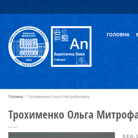
Перейти
Skip to
до
navigation
основного
вмісту
ГОЛОВНА
Головна
/
Трохименко Ольга Митрофанівна
Ви є тут
Трохименко Ольга Митрофа
к.х.н.