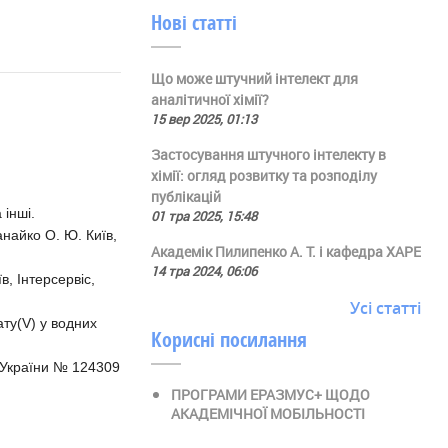
Нові статті
Що може штучний інтелект для
аналітичної хімії?
15 вер 2025, 01:13
Застосування штучного інтелекту в
хімії: огляд розвитку та розподілу
публікацій
 інші.
01 тра 2025, 15:48
анайко О. Ю. Київ,
Академік Пилипенко А. Т. і кафедра ХАРЕ
14 тра 2024, 06:06
, Інтерсервіс,
Усі статті
ту(V) у водних
Корисні посилання
т України № 124309
ПРОГРАМИ ЕРАЗМУС+ ЩОДО
АКАДЕМІЧНОЇ МОБІЛЬНОСТІ