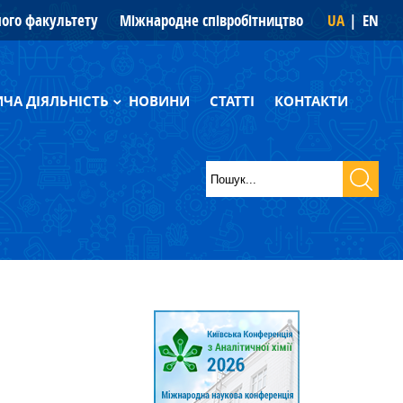
ного факультету
Міжнародне співробітництво
UA
EN
ЧА ДІЯЛЬНІСТЬ
НОВИНИ
СТАТТІ
КОНТАКТИ
фії
Пошук
ики
Пошукова
форма