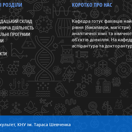
І РОЗДІЛИ
КОРОТКО ПРО НАС
Кафедра готує фахівців на
АДАЦЬКИЙ СКЛАД
рівня (бакалаври, магістри) 
НИЧА ДІЯЛЬНІСТЬ
аналітичної хімії та хімічно
ЛЬНІ ПРОГРАМИ
об'єктів довкілля. На кафедр
НИ
аспірантура та докторантур
КТИ
акультет, КНУ ім. Тараса Шевченка