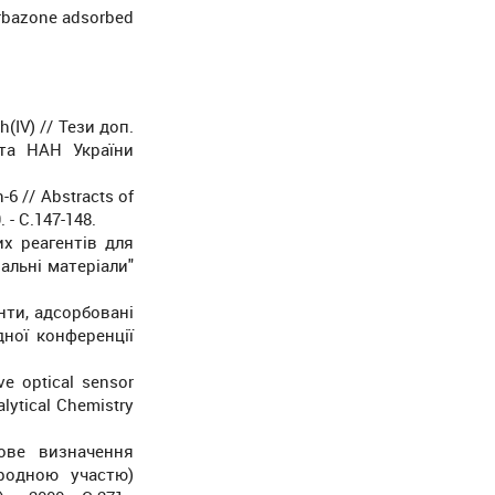
carbazone adsorbed
(IV) // Тези доп.
нта НАН України
n-6 // Abstracts of
 - С.147-148.
их реагентів для
альні матеріали"
генти, адсорбовані
дної конференції
ive optical sensor
alytical Chemistry
тове визначення
ародною участю)