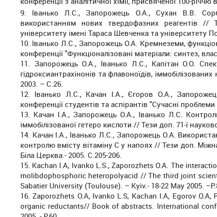
конференції з аналітичної хімії, присвяченої 100-річчю 
9. Іванько Л.С., Запорожець О.А., Сухан В.В. Сор
використанням нових твердофазних реагентів // Те
університету імені Тараса Шевченка та університету Поля
10. Іванько Л.С., Запорожець О.А. Кремнеземи, функціо
конференції "Функціоналізовані матеріали: синтез, власти
11. Запорожець О.А., Іванько Л.С., Капітан О.О. С
гідроксиантрахінонів та флавоноїдів, іммобілізованих 
2003. – С.26.
12. Іванько Л.С., Качан І.А., Єгоров О.А., Запорож
конференції студентів та аспірантів "Сучасні проблеми хім
13. Качан І.А., Запорожець О.А., Іванько Л.С. Контр
іммобілізованої гетеро кислоти // Тези доп. 71-ї наукової
14. Качан І.А., Іванько Л.С., Запорожець О.А. Викори
контролю вмісту вітаміну С у напоях // Тези доп. Міжн
Біла Церква.- 2005. С.205-206.
15. Kachan I.A, Ivanko L.S., Zaporozhets O.A. The interacti
molibdophosphoric heteropolyacid // The third joint scien
Sabatier University (Toulouse). – Kyiv.- 18-22 May 2005. –P.
16. Zaporozhets O.A, Ivanko L.S, Kachan I.A, Egorov O.A,
organic reductants// Book of abstracts. International con
2005. - Р.60.