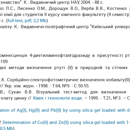
знавство". К.: Видавничий центр НАУ, 2004. - 88 с.
ко Л.С., Лисенко О.М., Дорощук В.О., Верба В.В., Костенко Л
хімії для студентів ІІ курсу хімічного факультету (4 семестр)
с. (
full-text, pdf, 2,2 Mb
)
налізу. К.: Видавничо-поліграфічний центр "Київський універси
юмінесценція 4-диетиламінофталгідразиду в присутності ртут
-109.
идні методи визначення ртуті (ІІ) в природній та стічних
 А.К. Сорбційно-спектрофотометричне визначення кобальту(ІІ) т
кр. хім. журн. - 1998. - Т.64, №9. - С.50-55.
В., Сухан В.В. Візуальний тест-метод для визначення N
толату цинку //
Хімія і технологія води
. – 1999. - Т.21, №3. – C
tion of Ag(I), Hg(II) and Pb(II) by using silica gel loaded with 
V.
Determination of Cu(II) and Zn(II) using silica gel loaded with 1-
, 0,5 Mb
).