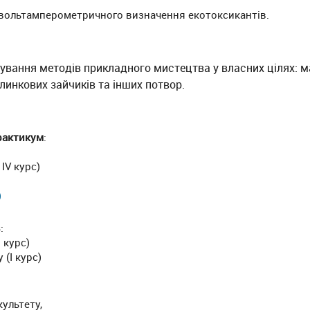
 вольтамперометричного визначення екотоксикантів.
тосування методів прикладного мистецтва у власних цілях:
линкових зайчиків та інших потвор.
практикум
:
ІV курс)
)
в
:
 курс)
 (І курс)
ультету,