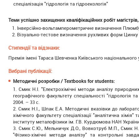
спеціалізація "гідрологія та гідроекологія"
Теми успішно захищених кваліфікаційних робіт магістрів, 
1. Інверсійно-вольтамперометричне визначення Плюмбуму
2. Візуально-тестове визначення рухливих форм Цинку в г
Стипендії та відзнаки:
Премія імені Тараса Шевченка Київського національного 
Вибрані публікації:
Методичні розробки / Textbooks for students:
1. Смик Н.І. "Електрохімічні методи аналізу природни
географічного факультету спеціальності "гідрологія та
2004. – 33 с.
2. Смик Н.І., Шпак Е.А. Методичні вказівки до лаборат
хімічного факультету спеціалізації "аналітична хімія"
інституту металофізики ім. Г.В. Курдюмова НАН України, 2
3. Смик С.Ю., Мельничук Д.О., Вовкотруб М.П., Смик Н
"Фізико-хімічні методи аналізу" та контрольні за