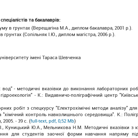
спеціалістів та бакалаврів:
 в грунтах (Верещагіна М.А., диплом бакалавра, 2001 р.).
рунтах (Сопільняк І.Ю., диплом магістра, 2006 р.).
університету імені Тараса Шевченка
х вод" - методичні вказівки до виконання лабораторних роб
 гідроекологія" - К.: Видавничо-поліграфічний центр "Київсь
орних робіт з спецкурсу "Електрохімічні методи аналізу" для
 та "хімічний контроль навколишнього середовища". К.: Поліг
005. - 39 с. (
full-text, pdf, 0,52 Mb
)
.І., Куницький Ю.А., Мельникова Н.М. Методичні вказівки з 
вдання для студентів заочної форми навчання напряму пі