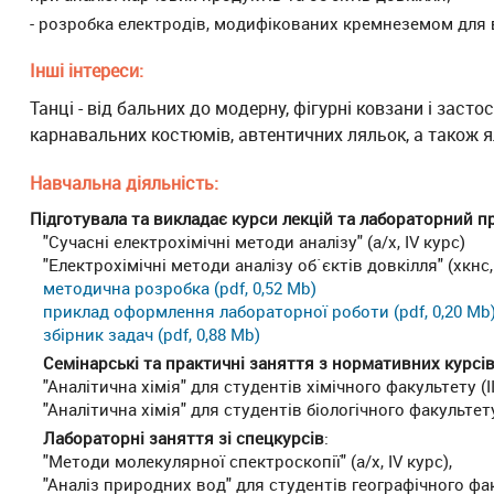
- розробка електродів, модифікованих кремнеземом для
Інші інтереси:
Танці - від бальних до модерну, фігурні ковзани і зас
карнавальних костюмів, автентичних ляльок, а також я
Навчальна діяльність:
Підготувала та викладає курси лекцій та лабораторний 
"Сучасні електрохімічні методи аналізу" (а/х, ІV курс)
"Електрохімічні методи аналізу об`єктів довкілля" (хкнс, 
методична розробка (pdf, 0,52 Mb)
приклад оформлення лабораторної роботи (pdf, 0,20 Mb
збірник задач (pdf, 0,88 Mb)
Семінарські та практичні заняття з нормативних курсі
"Аналітична хімія" для студентів хімічного факультету (ІІ
"Аналітична хімія" для студентів біологічного факультету
Лабораторні заняття зі спецкурсів
:
"Методи молекулярної спектроскопії" (а/х, ІV курс),
"Аналіз природних вод" для студентів географічного фак