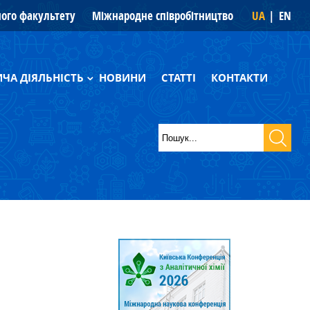
ного факультету
Міжнародне співробітництво
UA
EN
ЧА ДІЯЛЬНІСТЬ
НОВИНИ
СТАТТІ
КОНТАКТИ
фії
Пошук
ики
Пошукова
форма