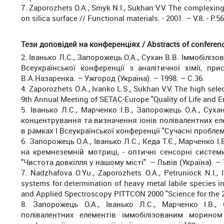
7. Zaporozhets O.A., Smyk N.I., Sukhan V.V. The complexing
on silica surface // Functional materials. - 2001. – V.8. - Р.5
Тези доповідей на конференціях / Abstracts of conferenc
2. Іванько Л.С., Запорожець О.А., Сухан В.В. Іммобілізов
Всеукраїнської конференції з аналітичної хімії, п
В.А.Назаренка. – Ужгород (Україна). – 1998. – С.36.
4. Zaporozhets O.A., Ivanko L.S., Sukhan V.V. The high selec
9th Annual Meeting of SETAC-Europe "Quality of Life and E
5. Іванько Л.С., Марченко І.В., Запорожець О.А., Сух
концентрування та визначення іонів полівалентних еле
в рамках І Всеукраїнської конференції "Сучасні проблеми не
6. Запорожець О.А., Іванько Л.С., Кеда Т.Є., Марченко І.В
на кремнеземній мотриці, - оптичні сенсорні систем
"Чистота довкілля у нашому місті". – Львів (Україна). – 1
7. Nadzhafova O.Yu., Zaporozhets O.A., Petruniock N.I., I
systems for determination of heavy metal labile species i
and Applied Spectroscopy PITTCON 2000 "Science for the 21
8. Запорожець О.А., Іванько Л.С., Марченко І.В.,
полівалентних елементів іммобілізованим морином