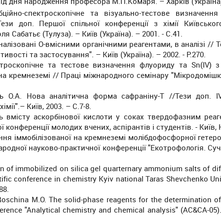
від дня народження професора М.П.Комаря. – Харків (Україна). 
бційно-спектроскопічне та візуально-тестове визначення
зи доп. Першої спільної конференції з хімії Київськог
 Сабатьє (Тулуза). – Київ (Україна). – 2001. - С.41.
налізовані О-вмісними органічними реагентами, в аналізі // 
вості та застосування". – Київ (Україна). – 2002. - Р.270.
пектроскопічне та тестове визначення флуориду та Sn(IV) 
на кремнеземі // Праці міжнародного семінару "Мікродомішки 
ець О.А. Нова аналітична форма сафраніну-Т //Тези доп. І
ії".– Київ, 2003. – С.7-8.
оль вмісту аскорбінової кислоти у соках твердофазним реа
 конференції молодих вчених, аспірантів і студентів. - Київ, НУ
стання іммобілізованої на кремнеземі молібдофосфорної гетер
ародної науково-практичної конференції "Екотрофологія. Суча
on of immobilized on silica gel quarternary ammonium salts of dif
tific conference in chemistry Kyiv national Taras Shevchenko Un
88.
 Roschina M.O. The solid-phase reagents for the determination 
ference "Analytical chemistry and chemical analysis" (AC&CA-05).