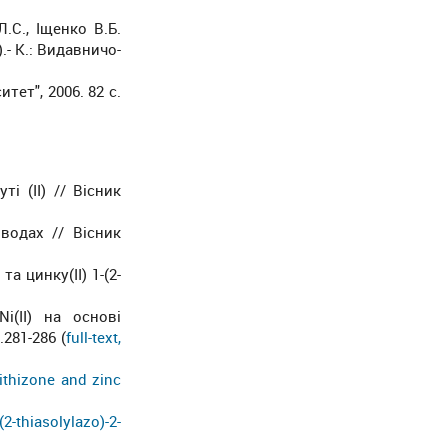
.С., Іщенко В.Б.
.- К.: Видавничо-
тет", 2006. 82 c.
і (ІІ) // Вісник
 водах // Вісник
а цинку(II) 1-(2-
i(II) на основі
.281-286 (
full-text,
dithizone and zinc
(2-thiasolylazo)-2-