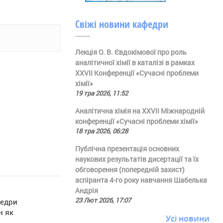
Свіжі новини кафедри
Лекція О. В. Євдокімової про роль
аналітичної хімії в каталізі в рамках
ХХVII Конференції «Сучасні проблеми
хімії»
19 тра 2026, 11:52
Аналітична хімія на ХХVII Міжнародній
конференції «Сучасні проблеми хімії»
18 тра 2026, 06:28
Публічна презентація основних
наукових результатів дисертації та їх
обговорення (попередній захист)
аспіранта 4-го року навчання Шабелька
Андрія
23 Лют 2026, 17:07
федри
н як
Усі новини