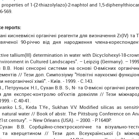
 properties of 1-(2-thiazolylazo)-2-naphtol and 1,5-diphenylthio
66-569.
e reports
:
ані кисневмісні органічні реагенти для визначення Zr(IV) та Th
рисвяченої 90-річчю від дня народження члена-кореспонде
tive tallium(III) determination in water with Dicyclohexyl-18-crow
nvironment in Cultured Landscapes". – Leipzig (Germany). – 1999.
ан В.В. Нові сенсорні системи на основі О-вмісних органічн
ментів // Тези доп. Симпозіуму "Новітні наукоємкі функціон
органічної хімії". - Київ. - 1999. - С.143.
., Петруньок Н.І., Сухан В.В. S-, N- та О-вмісні органічні реа
и для експрес-контролю об’єктів довкілля // Тези міжнаро
999. - C.40-41.
vanko L.S., Keda T.Ye., Sukhan V.V. Modified silicas as sensit
n natural water // Book of abstr. The Pittsburg Conference on An
st century". – New Orleans (USA). – 2000. - P.1640P.
 Сухан В.В. Сорбційно-спектроскопічне та візуально-тес
 та кверцетином // Тези доп. Всеукраїнської (з міжн