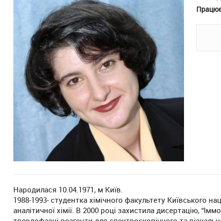
Працює
Народилася 10.04.1971, м Київ.
1988-1993- студентка хімічного факультету Київського нац.
аналітичної хімії. В 2000 році захистила дисертацію, “Імм
твердофазні реагенти для спектроскопічного та візуаль