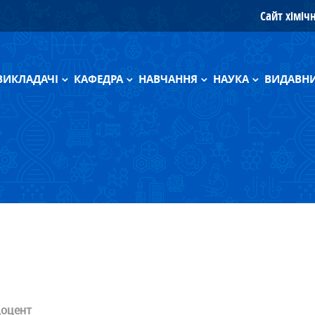
Сайт хіміч
ВИКЛАДАЧІ
КАФЕДРА
НАВЧАННЯ
НАУКА
ВИДАВНИ
Усі викладачі
Науково-дослідна лабораторія
Дипломні роботи магістрів
Група Зуй М.Ф.
Моногра
Архів
Педагогічна діяльність
Навчальні програми
Підручн
Наукове обладнання
Програми (архів)
Інженери
Фотогалерея
Спонсори
Історія
 доцент