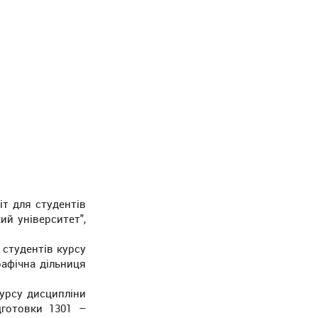
іт для студентів
кий університет",
 студентів курсу
рафічна дільниця
курсу дисципліни
дготовки 1301 –