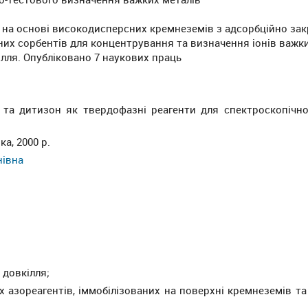
 на основі високодисперсних кремнеземів з адсорбційно зак
их сорбентів для концентрування та визначення іонів важки
лля. Опубліковано 7 наукових праць
ол та дитизон як твердофазні реагенти для спектроскопічно
а, 2000 р.
нівна
 довкілля;
х азореагентів, іммобілізованих на поверхні кремнеземів та