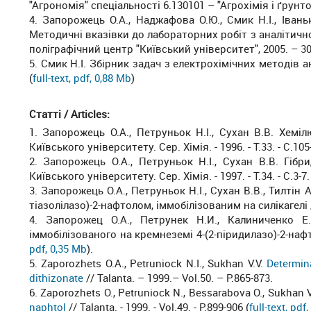
"Агрономія" спеціальності 6.130101 – "Агрохімія і ґрунто
4. Запорожець О.А., Наджафова О.Ю., Смик Н.І., Івань
Методичні вказівки до лабораторних робіт з аналітичної 
поліграфічний центр "Київський університет", 2005. – 30 
5. Смик Н.І. Збірник задач з електрохімічних методів а
(
full-text, pdf, 0,88 Mb
)
Статті / Articles
:
1. Запорожець О.А., Петруньок Н.І., Сухан В.В. Хеміл
Київського університету. Сер. Хімія. - 1996. - Т.33. - С.105
2. Запорожець О.А., Петруньок Н.І., Сухан В.В. Гібр
Київського університету. Сер. Хімія. - 1997. - Т.34. - С.3-7.
3. Запорожець О.А., Петруньок Н.І., Сухан В.В., Тилтін
тіазолілазо)-2-нафтолом, іммобілізованим на силікагелі // У
4. Запорожец О.А., Петрунек Н.И., Калиниченко Е.
іммобілізованого на кремнеземі 4-(2-піридилазо)-2-наф
pdf, 0,35 Mb
).
5. Zaporozhets O.A., Petruniock N.I., Sukhan V.V.
Determina
dithizonate
// Talanta. – 1999.– Vol.50. – P.865-873.
6. Zaporozhets O., Petruniock N., Bessarabova O., Sukhan 
naphtol
// Talanta. - 1999. - Vol.49. - P.899-906 (
full-text, pdf