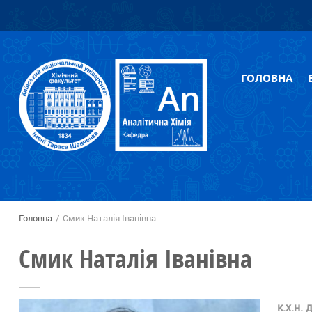
Перейти
Skip to
до
navigation
основного
вмісту
ГОЛОВНА
Головна
/
Смик Наталія Іванівна
Ви є тут
Смик Наталія Іванівна
к.х.н.