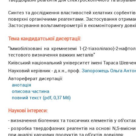
Синтез та дослідження властивостей хелатних сорбентів
поверхні органічними реагентами. Застосування отриман
Застосування вольтамперометрії в екомоніторингу довкі
Тема кандидатської дисертації:
"Іммобілізовані на кремнеземі 1-(2-тіазолілазо)-2-нафт
тестового визначення важких металів"
Київський національний університет імені Тараса Шевченк
Науковий керівник - д.х.н., проф.
Запорожець Ольга Анто
Автореферат дисертації:
анотація
описова частина
повний текст (pdf, 0,37 Мб)
Наукові інтереси:
- визначення біогенних та токсичних елементів у об’єктах
- розробка твердофазних реагентів на основі N,S-вмісни
при аналізі харчових продуктів та об’єктів довкілля;