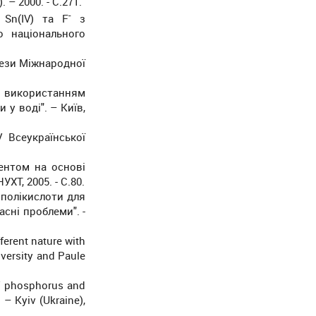
– 2000. - С.271.
-
 Sn(IV) та F
з
о національного
Тези Міжнародної
з використанням
у воді". – Київ,
V Всеукраїнської
гентом на основі
ХТ, 2005. - С.80.
ополікислоти для
сні проблеми". -
ferent nature with
iversity and Paule
of phosphorus and
 – Kyiv (Ukraine),