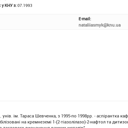
 у КНУ з:
07.1993
E-mail:
nataliiasmyk@knu.ua
 унів. ім. Тараса Шевченка, з 1995-по 1998рр. - аспірантка ка
обілізовані на кремнеземі 1-(2-тіазолілазо)-2-нафтол та дитизо
но-тестового визначення важких металів”